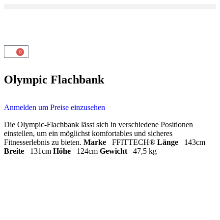
0
Olympic Flachbank
Anmelden um Preise einzusehen
Die Olympic-Flachbank lässt sich in verschiedene Positionen
einstellen, um ein möglichst komfortables und sicheres
Fitnesserlebnis zu bieten.
Marke
FFITTECH®
Länge
143cm
Breite
131cm
Höhe
124cm
Gewicht
47,5 kg
Top Servide
Zufriedenheits-garantie
Top Beratung