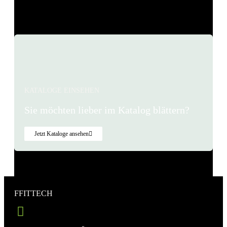
1
2
3
…
48
KATALOGE EINSEHEN
Sie möchten lieber im Katalog blättern?
Jetzt Kataloge ansehen
FFITTECH