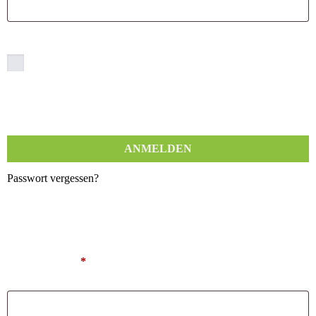
Angemeldet bleiben
ANMELDEN
Passwort vergessen?
Registrieren
E-Mail-Adresse
*