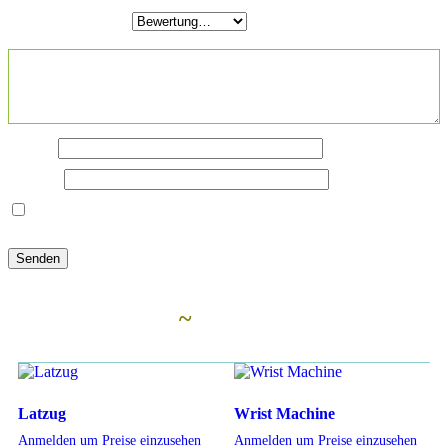
Deine Bewertung
*
Deine Rezension
*
Name
*
E-Mail
*
Name, E-Mail-Adresse und Website in diesem Browser für
meinen nächsten Kommentar speichern.
Ähnliche Artikel
~
Latzug
Wrist Machine
Anmelden um Preise einzusehen
Anmelden um Preise einzusehen