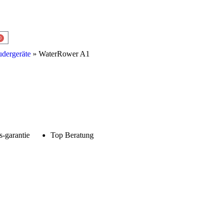
0
udergeräte
» WaterRower A1
s-garantie
Top Beratung