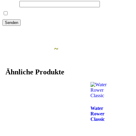
E-Mail
*
Name, E-Mail-Adresse und Website in diesem Browser für meine
Ähnliche Artikel
~
Ähnliche Produkte
Water
Rower
Classic