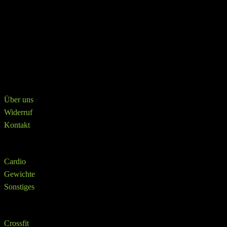
Schnelle Lieferung und reibungslose Anlieferung durch Top Partner
in der Logistik.
Krafttraining
Katalog
Crosstrainer
Über
Über uns
Widerruf
Kontakt
Shop
Cardio
Gewichte
Sonstiges
SHOP
Crossfit