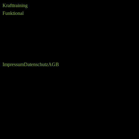
Krafttraining
Funktional
info@ffittech.de
VAMONOS.DIGITAL
Copyright © 2026
Impressum
Datenschutz
AGB
up