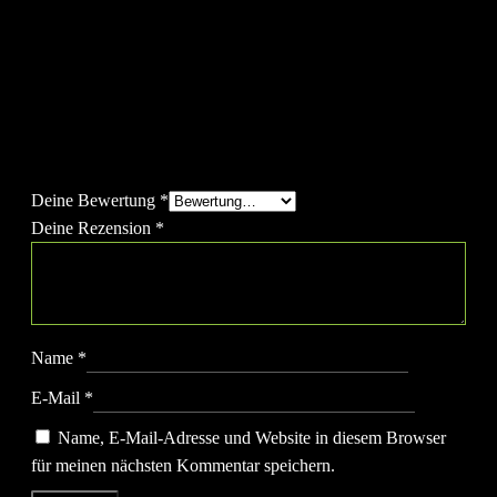
Rezensionen
Es gibt noch keine Rezensionen.
Schreibe die erste Rezension für „AIR ROWER“
Deine E-Mail-Adresse wird nicht veröffentlicht.
Erforderliche
Felder sind mit
*
markiert
Deine Bewertung
*
Deine Rezension
*
Name
*
E-Mail
*
Name, E-Mail-Adresse und Website in diesem Browser
für meinen nächsten Kommentar speichern.