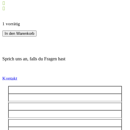
Zufriedenheits-garantie
Top Beratung
1 vorrätig
In den Warenkorb
Sprich uns an, falls du Fragen hast
Kontakt
Marke
FFITTECH®
Energie
AC Motor
Gewicht
231 kg