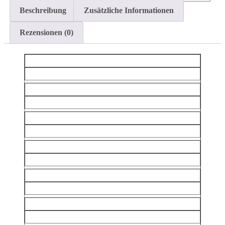
Beschreibung
Zusätzliche Informationen
Rezensionen (0)
Marke
FFITTECH®
Energie
AC Motor
Gewicht
231 kg
Maße
156 x 100 x 214 cm
Stufenhöhe
19cm
Support Bar
Ja