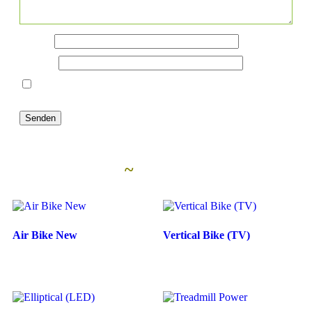
Name
*
E-Mail
*
Name, E-Mail-Adresse und Website in diesem Browser
für meinen nächsten Kommentar speichern.
Ähnliche Artikel
~
Air Bike New
Vertical Bike (TV)