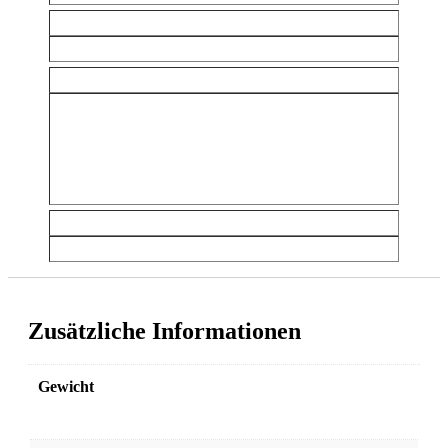
Farbe
Schwarzgrau
Programme
Zeit / Distanz / Kalorien Ziel, Marathon, Hügel,
Geschwindigkeitsintervall, Fettverbrennung, Cardio,
Fitnesstraining 5K / 10k Hill,
Intervall-Herzfrequenzkontrolle,
Maximales Benutzergewicht
180 kg
Zusätzliche Informationen
Gewicht
231 kg