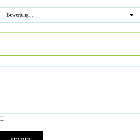
Deine Bewertung
*
Deine Rezension
*
Name
*
E-Mail
*
Name, E-Mail-Adresse und Website in diesem Browser für meinen
nächsten Kommentar speichern.