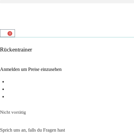
0
Rückentrainer
Anmelden um Preise einzusehen
Top Servide
Zufriedenheits-garantie
Top Beratung
Nicht vorrätig
Sprich uns an, falls du Fragen hast