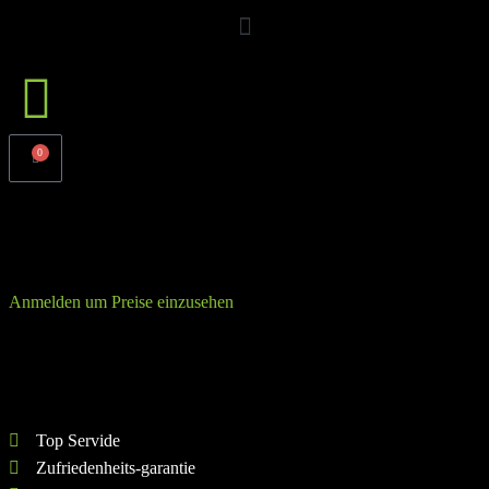
0
Rubber Dumbbells (2x 20kg)
Anmelden um Preise einzusehen
Gewicht
: 20 kg
Farbe
: Schwarz | Weiß
Top Servide
Zufriedenheits-garantie