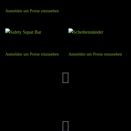
Verschluss (Ø 28mm)
Anmelden um Preise einzusehen
Safety Squat Bar
Scheibenständer
Anmelden um Preise einzusehen
Anmelden um Preise einzusehen
FFITTECH
Jetzt kaufen, später bezahlen
Bezahle mit Paypal bequem auf Ratenkauf, passend auf dich
abgeschnitten.