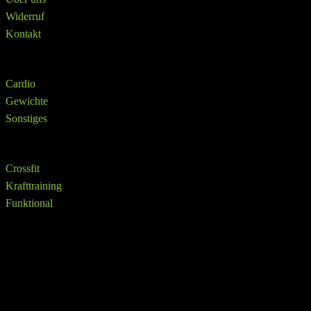
Widerruf
Kontakt
Shop
Cardio
Gewichte
Sonstiges
SHOP
Crossfit
Krafttraining
Funktional
info@ffittech.de
VAMONOS.DIGITAL
Copyright © 2026