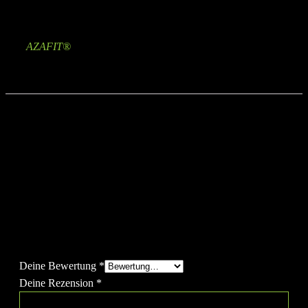
Marke
AZAFIT®
Rezensionen
Es gibt noch keine Rezensionen.
Schreibe die erste Rezension für „Rubber Dumbbells (2x
20kg)“
Deine E-Mail-Adresse wird nicht veröffentlicht.
Erforderliche
Felder sind mit
*
markiert
Deine Bewertung
*
Deine Rezension
*