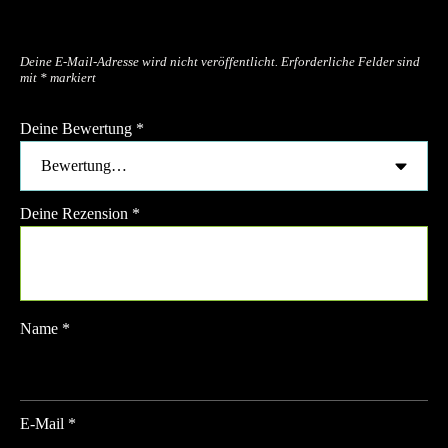
Schreibe die erste Rezension für
„Olympic W Bar (Ø 50mm)“
Deine E-Mail-Adresse wird nicht veröffentlicht.
Erforderliche Felder sind
mit
*
markiert
Deine Bewertung
*
Deine Rezension
*
Name
*
E-Mail
*