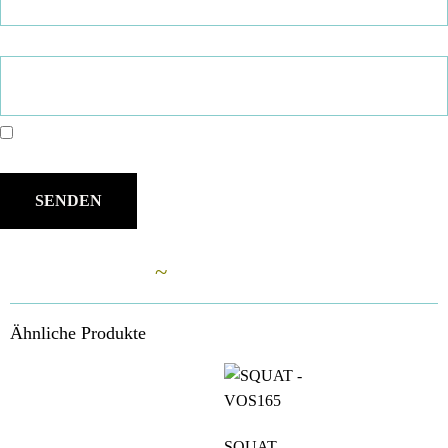
E-Mail
*
Name, E-Mail-Adresse und Website in diesem Browser für meinen
nächsten Kommentar speichern.
Ähnliche Artikel
~
Ähnliche Produkte
SQUAT –