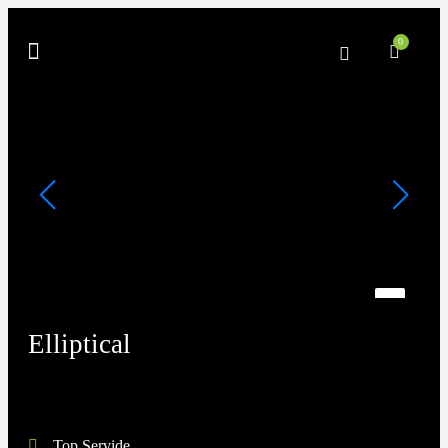
0
Elliptical
Top Servide