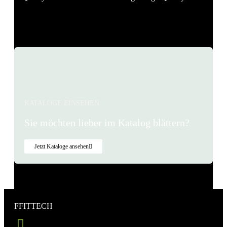
1
2
3
…
48
KATALOGE EINSEHEN
Sie möchten lieber im Katalog blättern?
Jetzt Kataloge ansehen
FFITTECH