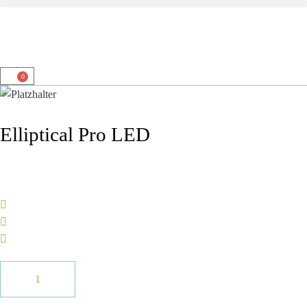
0
Elliptical Pro LED
Top Servide
Zufriedenheits-garantie
Top Beratung