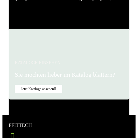
1
2
3
…
48
KATALOGE EINSEHEN
Sie möchten lieber im Katalog blättern?
Jetzt Kataloge ansehen
FFITTECH