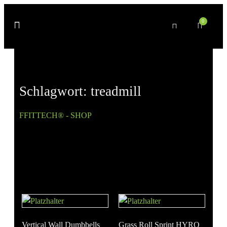
0
Schlagwort: treadmill
FFITTECH® - SHOP
» Produkte verschlagwortet mit
„treadmill“
Vertical Wall Dumbbells
Grass Roll Sprint HYRO