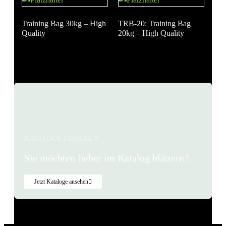
Training Bag 30kg – High
TRB-20: Training Bag
Quality
20kg – High Quality
1
2
3
…
48
KATALOGE EINSEHEN
Sie möchten lieber im Katalog blättern?
Jetzt Kataloge ansehen