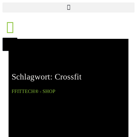
0
Schlagwort: Crossfit
FFITTECH® - SHOP
» Produkte verschlagwortet mit
„Crossfit“