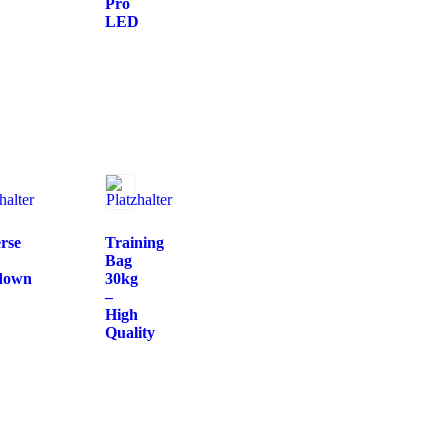
D
Pro
LED
rse
Training
Bag
down
30kg
–
High
Quality