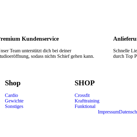
remium Kundenservice
Anlieferu
nser Team unterstützt dich bei deiner
Schnelle Li
tudioeröffnung, sodass nichts Schief gehen kann.
durch Top Pa
Shop
SHOP
Cardio
Crossfit
Gewichte
Krafttraining
Sonstiges
Funktional
Impressum
Datensch