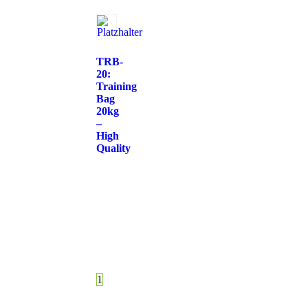
TRB-
20:
Training
Bag
20kg
–
High
Quality
1
2
3
…
48