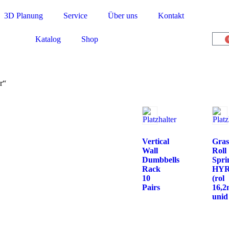
3D Planung
Service
Über uns
Kontakt
Katalog
Shop
r“
Vertical
Gras
Wall
Roll
Dumbbells
Spri
Rack
HY
10
(rol
Pairs
16,
unid