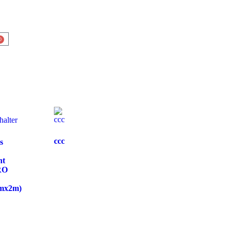
0
ccc
s
nt
RO
2mx2m)