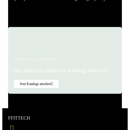
1
2
3
…
48
KATALOGE EINSEHEN
Sie möchten lieber im Katalog blättern?
Jetzt Kataloge ansehen
FFITTECH