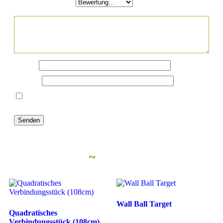
Deine Bewertung
*
Deine Rezension
*
Name
*
E-Mail
*
Name, E-Mail-Adresse und Website in diesem Browser
für meinen nächsten Kommentar speichern.
Ähnliche Artikel
~
Wall Ball Target
Quadratisches
Verbindungsstück (108cm)