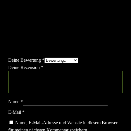
Rezensionen
Es gibt noch keine Rezensionen.
Schreibe die erste Rezension für „Trizepsseil, Tricep Rope“
Deine E-Mail-Adresse wird nicht veröffentlicht.
Erforderliche
Felder sind mit
*
markiert
Deine Bewertung
*
Deine Rezension
*
Name
*
E-Mail
*
Name, E-Mail-Adresse und Website in diesem Browser
für meinen nächsten Kommentar speichern.