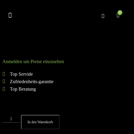
0
Trizepsseil, Tricep Rope
Anmelden um Preise einzusehen
Top Servide
Zufriedenheits-garantie
Top Beratung
53 vorrätig
In den Warenkorb