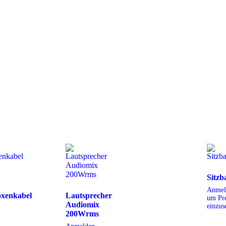
n nächsten Kommentar speichern.
Sitzb
Anmel
oxenkabel
Lautsprecher
um Pre
Audiomix
einzus
200Wrms