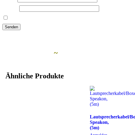
E-Mail
*
Name, E-Mail-Adresse und Website in diesem Browser für meine
Ähnliche Artikel
~
Ähnliche Produkte
Lautsprecherkabel/B
Speakon,
(5m)