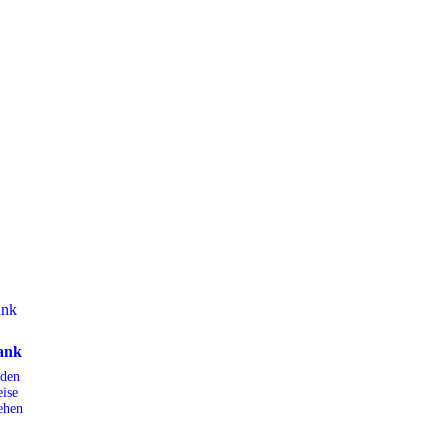
ank
den
ise
ehen