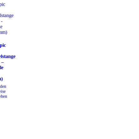
pic
lstange
 –
le
)
den
ise
ehen