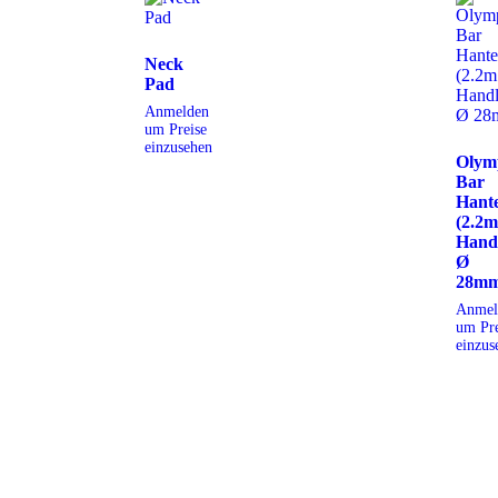
Neck
Pad
Anmelden
um Preise
einzusehen
Olym
Bar
Hante
(2.2m
Hand
Ø
28mm
Anmel
um Pre
einzus