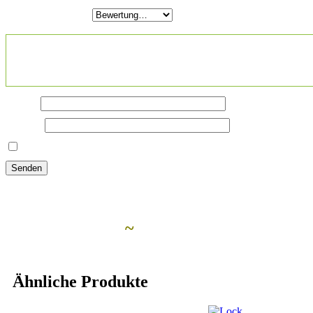
Deine Bewertung
*
Deine Rezension
*
Name
*
E-Mail
*
Name, E-Mail-Adresse und Website in diesem Browser für meine
Ähnliche Artikel
~
Ähnliche Produkte