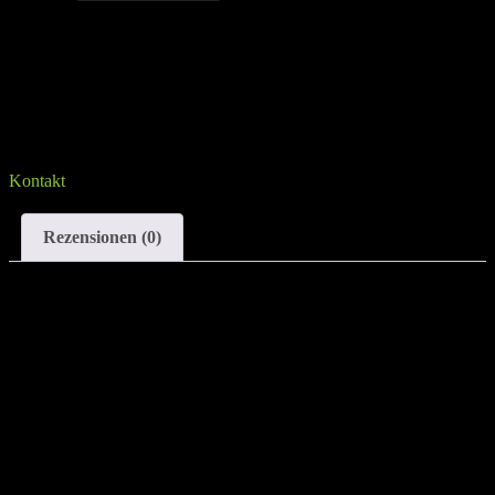
Sprich uns an, falls du Fragen hast
Kontakt
Rezensionen (0)
Rezensionen
Es gibt noch keine Rezensionen.
Schreibe die erste Rezension für „RACK MOUNT LEG
ROLLER“
Deine E-Mail-Adresse wird nicht veröffentlicht.
Erforderliche