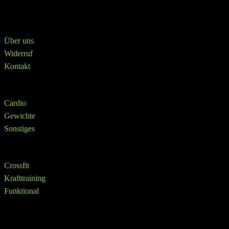
Crosstrainer
Über
Über uns
Widerruf
Kontakt
Shop
Cardio
Gewichte
Sonstiges
SHOP
Crossfit
Krafttraining
Funktional
info@ffittech.de