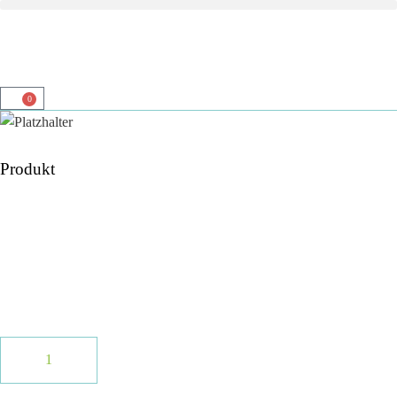
0
Produkt
Top Servide
Zufriedenheits-garantie
Top Beratung