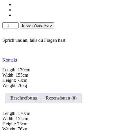
Top Servide
Zufriedenheits-garantie
Top Beratung
FLAT
In den Warenkorb
CHEST
PRESS
-
Sprich uns an, falls du Fragen hast
FF705
Menge
Kontakt
Length: 170cm
Width: 155cm
Height: 73cm
Weight: 76kg
Beschreibung
Rezensionen (0)
Length: 170cm
Width: 155cm
Height: 73cm
Weight: 76kg