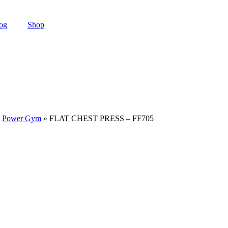
og
Shop
»
Power Gym
» FLAT CHEST PRESS – FF705