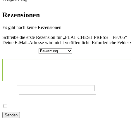
Rezensionen
Es gibt noch keine Rezensionen.
Schreibe die erste Rezension für „FLAT CHEST PRESS – FF705“
Deine E-Mail-Adresse wird nicht veröffentlicht.
Erforderliche Felder 
Deine Bewertung
*
Deine Rezension
*
Name
*
E-Mail
*
Name, E-Mail-Adresse und Website in diesem Browser für meine