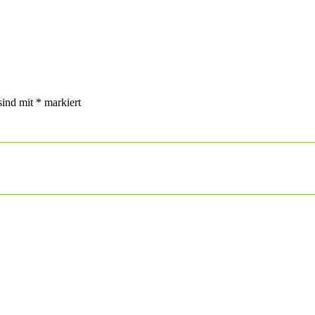
sind mit
*
markiert
n nächsten Kommentar speichern.