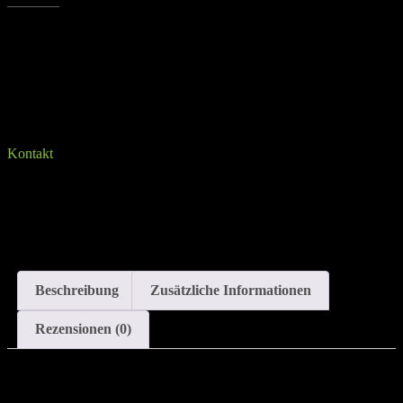
Sprich uns an, falls du Fragen hast
Kontakt
Marke
: AZAFIT
Widerstand
: Stark
Beschreibung
Zusätzliche Informationen
Rezensionen (0)
Marke
: AZAFIT