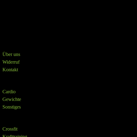
in der Logistik.
Krafttraining
Katalog
Crosstrainer
Über
Über uns
Widerruf
Kontakt
Shop
Cardio
Gewichte
Sonstiges
SHOP
Crossfit
Krafttraining