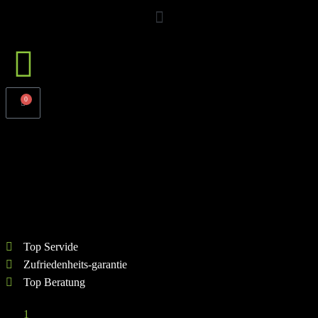
0
Elastisches Widerstandsband (Starker
Widerstand)
Top Servide
Zufriedenheits-garantie
Top Beratung