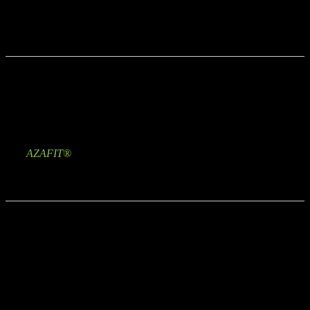
Widerstand
: Stark
Zusätzliche Informationen
Marke
AZAFIT®
Rezensionen
Es gibt noch keine Rezensionen.
Schreibe die erste Rezension für „Elastisches