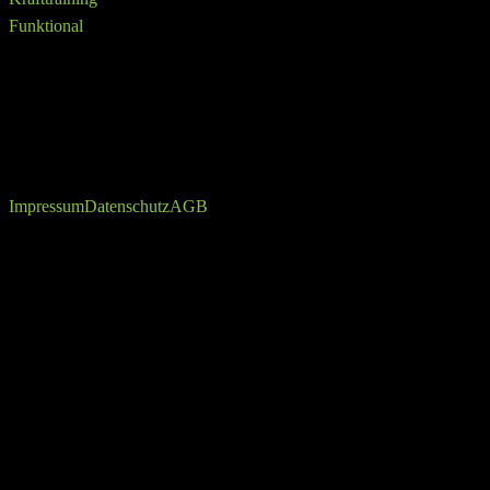
Funktional
info@ffittech.de
VAMONOS.DIGITAL
Copyright © 2026
Impressum
Datenschutz
AGB
up