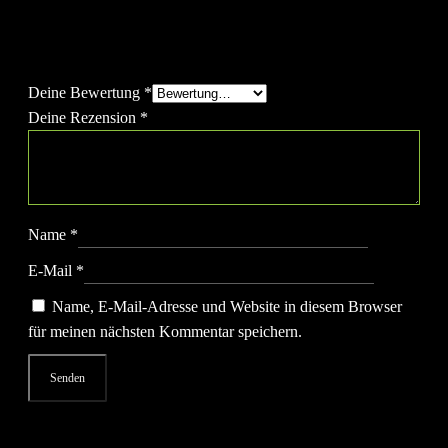
Widerstandsband (Starker Widerstand)“
Deine E-Mail-Adresse wird nicht veröffentlicht.
Erforderliche
Felder sind mit
*
markiert
Deine Bewertung
*
Deine Rezension
*
Name
*
E-Mail
*
Name, E-Mail-Adresse und Website in diesem Browser
für meinen nächsten Kommentar speichern.