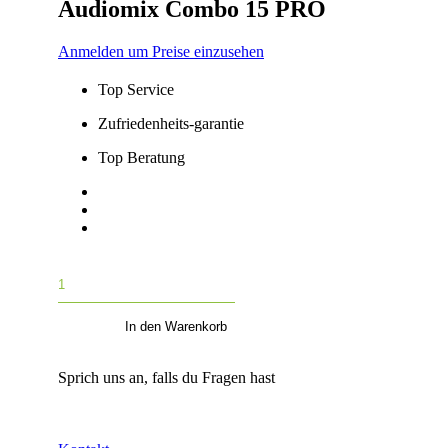
Audiomix Combo 15 PRO
Anmelden um Preise einzusehen
Top Service
Zufriedenheits-garantie
Top Beratung
Top Servide
Zufriedenheits-garantie
Top Beratung
Audiomix
Combo
15
In den Warenkorb
PRO
Menge
Sprich uns an, falls du Fragen hast