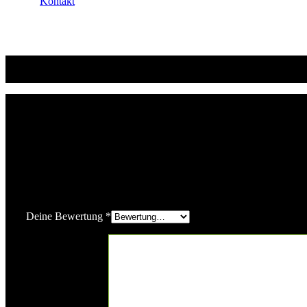
Kontakt
Rezensionen (0)
Rezensionen
Es gibt noch keine Rezensionen.
Schreibe die erste Rezension für „Audiomix Combo 15 PRO“
Deine E-Mail-Adresse wird nicht veröffentlicht.
Erforderliche Fe
Deine Bewertung
*