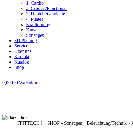
1. Cardio
2. Crossfit/Functional
3. Hanteln/Gewichte
4. Pilates
Krafttraining
Kurse
Sonstiges
3D Planung
Service
Über uns
Kontakt
Katalog
Shop
0,00
€
0
Warenkorb
FFITTECH® - SHOP
»
Sonstiges
»
Beleuchtung/Technik
» 