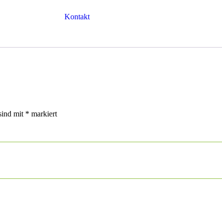
Kontakt
sind mit
*
markiert
n nächsten Kommentar speichern.