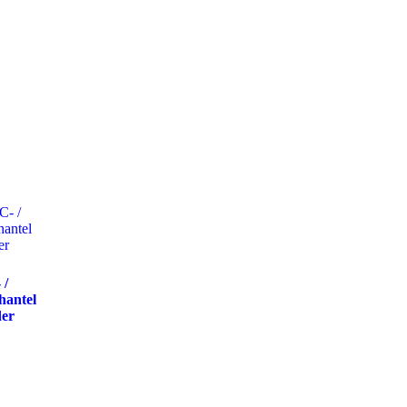
 /
hantel
der