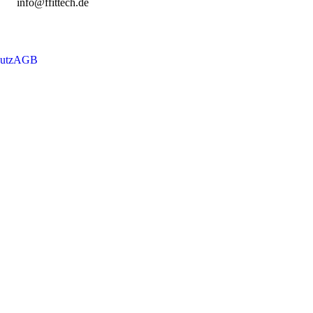
info@ffittech.de
utz
AGB