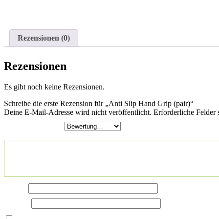
Rezensionen (0)
Rezensionen
Es gibt noch keine Rezensionen.
Schreibe die erste Rezension für „Anti Slip Hand Grip (pair)“
Deine E-Mail-Adresse wird nicht veröffentlicht.
Erforderliche Felder 
Deine Bewertung
*
Deine Rezension
*
Name
*
E-Mail
*
Name, E-Mail-Adresse und Website in diesem Browser für meine