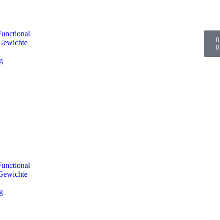
Functional
0
/Gewichte
0
g
Functional
/Gewichte
g