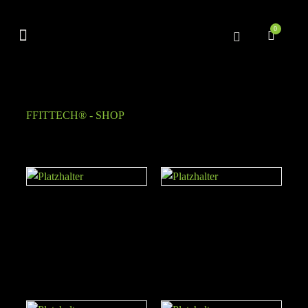
0
Schlagwort: Reife
FFITTECH® - SHOP
» Produkte verschlagwortet mit
„Reife“
Training Bag 10kg – High
Wall Ball 4kg
Quality