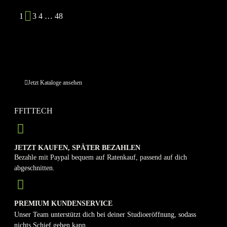
1
2
3
4
…
48
KATALOGE EINSEHEN
Sie möchten lieber im Katalog blättern?
Jetzt Kataloge ansehen
FFITTECH
JETZT KAUFEN, SPÄTER BEZAHLEN
Bezahle mit Paypal bequem auf Ratenkauf, passend auf dich
abgeschnitten.
PREMIUM KUNDENSERVICE
Unser Team unterstützt dich bei deiner Studioeröffnung, sodass
nichts Schief gehen kann.