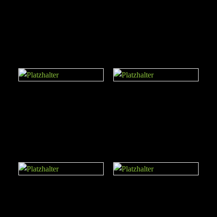
Tricep Bar Aluminium
Cross Bar Aluminium
Short Dorsal Bar
Dorsal Bar Aluminium
Aluminium
Biceps Curl
Single Bar Rack