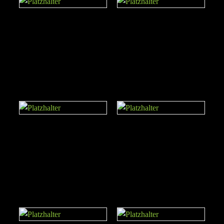
GRASS ROLL SPRINT
RUBBER FLOOR
BLACK roll 10mx2m
1mx1mx15mm BLACK
and GREY 2G
D50 Olympic Bar 2,2m
Low Row Bar Aluminium
W/4 Bearings 30MM
(Load: 700Kg)