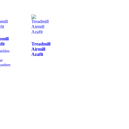
pmill
fit
Treadmill
Airmill
elden
Azafit
se
usehen