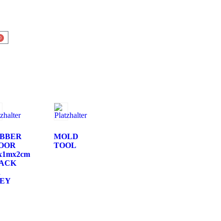
0
BBER
MOLD
OOR
TOOL
x1mx2cm
ACK
d
EY