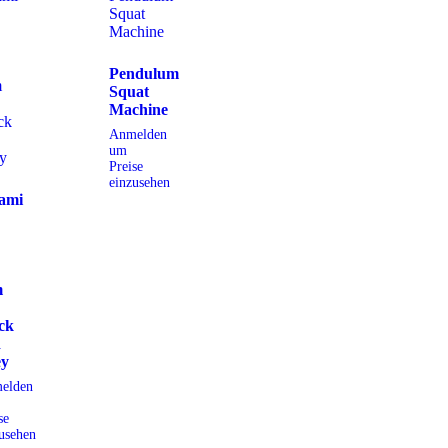
Pendulum
Squat
Machine
Anmelden
um
Preise
einzusehen
ami
m
ck
d
ey
elden
se
usehen