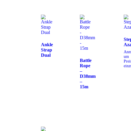
Ste
Ankle
Aza
Strap
Anm
Dual
um
Battle
Prei
Rope
einz
–
D38mm
–
15m