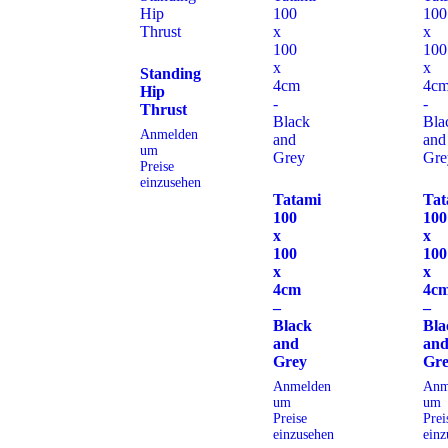
Standing
Hip
Thrust
Anmelden
um
Preise
einzusehen
Tatami
Tat
100
100
x
x
100
100
x
x
4cm
4c
–
–
Black
Bla
and
an
Grey
Gr
Anmelden
Anm
um
um
Preise
Prei
einzusehen
einz