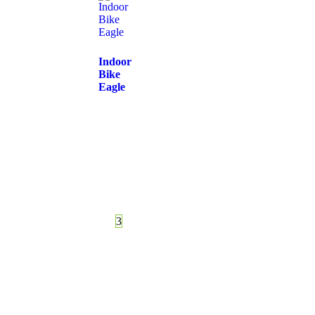
Indoor
Bike
Eagle
1
2
3
4
5
…
48