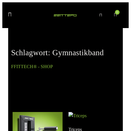
0
Schlagwort: Gymnastikband
FFITTECH® - SHOP
» Produkte verschlagwortet mit
„Gymnastikband“
Triceps