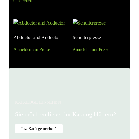
einzusehen
Abductor and Adductor
Schulterpresse
Anmelden um Preise
Anmelden um Preise
einzusehen
einzusehen
1
…
44
45
46
47
48
KATALOGE EINSEHEN
Sie möchten lieber im Katalog blättern?
Jetzt Kataloge ansehen